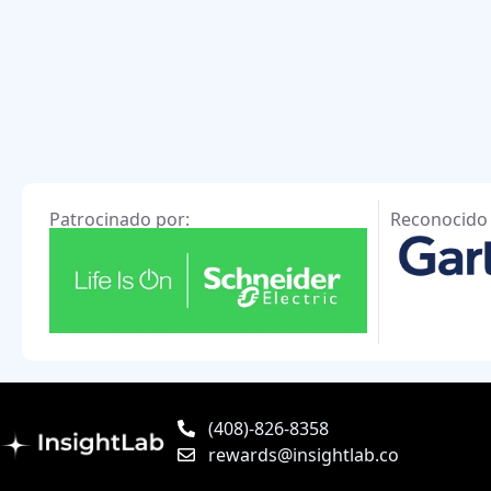
Patrocinado por:
Reconocido 
(408)-826-8358
rewards@insightlab.co